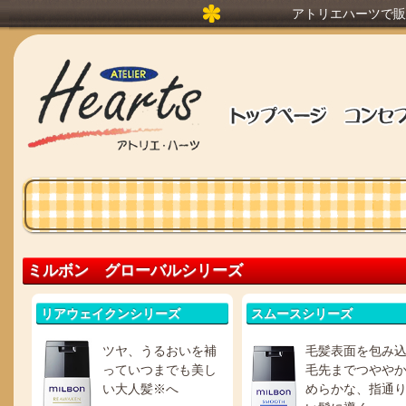
アトリエハーツで販
ミルボン グローバルシリーズ
リアウェイクンシリーズ
スムースシリーズ
ツヤ、うるおいを補
毛髪表面を包み
っていつまでも美し
毛先までつやや
い大人髪※へ
めらかな、指通