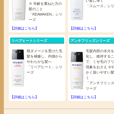
い髪に導く
※ 年齢を重ねた方の
「スムース」シ
髪のこと
「REAWAKEN」シリ
ーズ
【詳細はこちら】
【詳細はこちら】
リペアヒートシリーズ
アンチフリッズシリーズ
熱ダメージを受けた毛
毛髪内部の水分
髪を補修し、内側から
化し、維持する
やわらかな髪へ
で、くせ毛のフ
「リペアヒート」シリ
現象をおさえ や
ーズ
かく扱いやすい
く
「アンチフリッ
リーズ
【詳細はこちら】
【詳細はこちら】