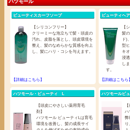
ハツモール
ビューティスカーフソープ
ビューティヘア
【シリコンフリー】
【
クリーミーな泡立ちで髪・頭皮の
髪の
汚れ、皮脂を落とし、頭皮環境を
ド)
整え、髪のなめらかな質感を向上
型ヒ
し、髪にハリ・コシを与えます。
キオ
浸透
しま
す。
【詳細はこちら】
【詳細はこちら
ハツモール・ビューティ L
ハツモールビュ
【頭皮にやさしい薬用育毛
【
剤】
ハ
ハツモール ビューティLは育毛
弊
環境を改善し、髪の成長サイ
り
クルを伸ばすための有効成分
よ