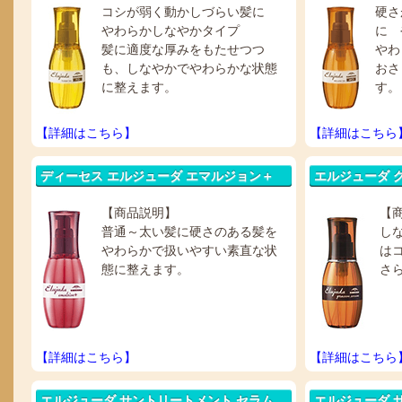
コシが弱く動かしづらい髪に
硬さ
やわらかしなやかタイプ
に 
髪に適度な厚みをもたせつつ
やわ
も、しなやかでやわらかな状態
おさ
に整えます。
す。
【詳細はこちら】
【詳細はこちら
ディーセス エルジューダ エマルジョン＋
エルジューダ 
【商品説明】
【
普通～太い髪に硬さのある髪を
し
やわらかで扱いやすい素直な状
は
態に整えます。
さ
【詳細はこちら】
【詳細はこちら
エルジューダ サントリートメント セラム
エルジューダ 