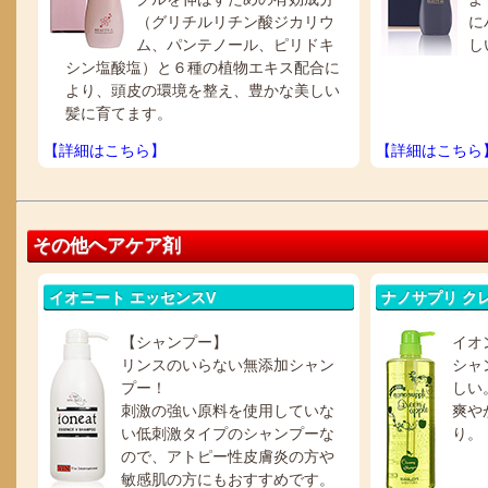
（グリチルリチン酸ジカリウ
に
ム、パンテノール、ピリドキ
し
シン塩酸塩）と６種の植物エキス配合に
より、頭皮の環境を整え、豊かな美しい
髪に育てます。
【詳細はこちら】
【詳細はこちら
その他ヘアケア剤
イオニート エッセンスV
ナノサプリ ク
【シャンプー】
イオ
リンスのいらない無添加シャン
シャ
プー！
しい
刺激の強い原料を使用していな
爽や
い低刺激タイプのシャンプーな
り。
ので、アトピー性皮膚炎の方や
敏感肌の方にもおすすめです。