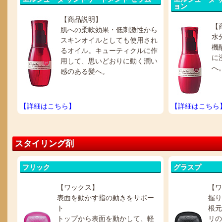
ョン
【商品説明】
【
肌への柔軟効果・低刺激性から
水
スキンオイルとしても使用され
機
るオイル。キューティクルに作
に
用して、思いどおりに動く潤い
へ
感のある髪へ。
【詳細はこちら】
【詳細はこちら
スタイリング剤
フリック
グラスプ
【ワックス】
【
表面を動かす指の動きをサポー
握
ト
根元
トップから表面を動かして、軽
リの