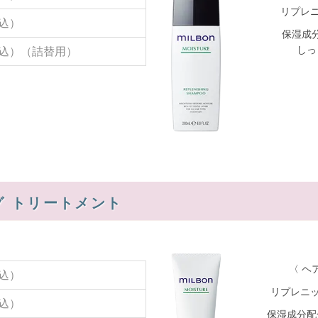
リプレニ
税込）
保湿成
しっ
（税込）（詰替用）
グ トリートメント
〈 ヘ
税込）
リプレニッ
税込）
保湿成分配